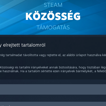
STEAM
KÖZÖSSÉG
TÁMOGATÁS
 elrejtett tartalomról
g tartalmadat távolította vagy rejtette el, az alábbi űrlapot használva k
 Közösségi és tartalmi irányelveket annak biztosítására, hogy tisztában lé
 használnak. Ha a tartalom sértette ezen irányelvek bármelyikét, a fellebbe