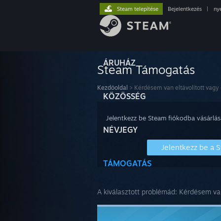
Steam telepítése
Bejelentkezés
|
ny
ÁRUHÁZ
Steam Támogatás
Kezdőoldal
>
Kérdésem van eltávolított vagy 
KÖZÖSSÉG
Jelentkezz be Steam fiókodba vásárlás
NÉVJEGY
Jelentkezz be a 
TÁMOGATÁS
A kiválasztott problémád:
Kérdésem van 