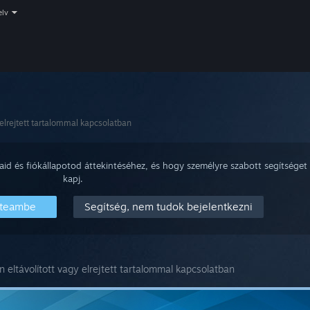
elv
elrejtett tartalommal kapcsolatban
aid és fiókállapotod áttekintéséhez, és hogy személyre szabott segítséget
kapj.
Steambe
Segítség, nem tudok bejelentkezni
eltávolított vagy elrejtett tartalommal kapcsolatban