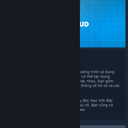
HỖ TRỢ
STEAM CLOUD
STEAM
Steam Cloud
Steam Cloud cho phép các trò chơi và chương trình sử dụng
bộ nhớ đám mây của Steam. Các trò chơi có thể tận dụng
Steam Cloud để chứa nhiều loại dữ liệu khác nhau, bao gồm
thiết lập trò chơi, bản lưu quá trình chơi, thông số hồ sơ và các
chi tiết đặc thù khác của người dùng.
Nếu bạn gặp vấn đề với Steam Cloud, hãy đọc mục Hỏi đáp
bên dưới để biết thông tin về cách xử lý sự cố. Bạn cũng có
thể gửi phiếu trợ giúp cho đội hỗ trợ Steam.