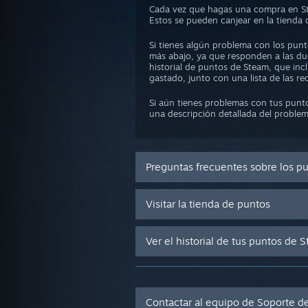
Cada vez que hagas una compra en St
Estos se pueden canjear en la tienda
Si tienes algún problema con los pun
más abajo, ya que responden a las d
historial de puntos de Steam, que in
gastado, junto con una lista de las 
Si aún tienes problemas con tus punt
una descripción detallada del problem
Preguntas frecuentes sobre los p
Visitar la tienda de puntos
Ver el historial de tus puntos de 
Contactar al equipo de Soporte d