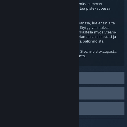
Kun teet ostoksen Steamissä, saat käyttämäsi summan
perusteella Steam-pisteitä. Niillä voi lunastaa pistekaupassa
monenlaista yhteisösisältöä.
Jos sinulla on ongelmia Steam-pisteiden kanssa, lue ensin alta
löytyvät usein kysytyt kysymykset. Niistä löytyy vastauksia
järjestelmän yleisimpiin ongelmiin. Voit tarkastella myös Steam-
pistehistoriaasi, josta näet kattavan historian ansaitsemistasi ja
käyttämistäsi pisteistä sekä listan avatuista palkinnoista.
Jos sinulla on yhä kysyttävää pisteistä tai Steam-pistekaupasta,
kuvaile ongelma tarkkaan ja avaa tukipyyntö.
Steam-pisteiden UKK
Käy pistekaupassa
Näytä Steam-pistehistoria