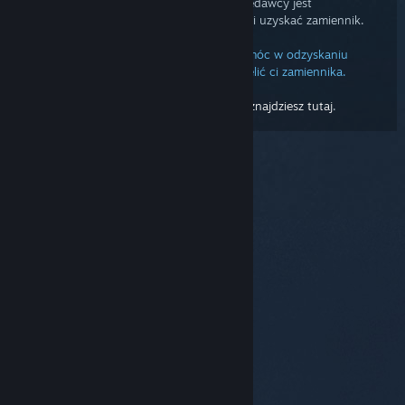
Jeżeli klucz produktu otrzymany od sprzedawcy jest
uszkodzony, musisz się do niego zwrócić i uzyskać zamiennik.
Pomoc techniczna Steam nie może ci pomóc w odzyskaniu
uszkodzonego klucza produktu i przydzielić ci zamiennika.
Więcej informacji o kluczach produktów
znajdziesz tutaj
.
© Valve Corporation. Wszelkie prawa zastrzeżone.
Wszystkie znaki handlowe są własnością ich prawnych
właścicieli w Stanach Zjednoczonych i innych krajach.
Polityka prywatności
|
Informacje prawne
|
Ułatwienia dostępu
|
Umowa użytkownika Steam
|
Zwrot pieniędzy
|
Ciasteczka