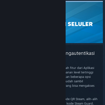
STEAM
PENGAUTENTIKASI SELULER
BANTUAN
Aplikasi Seluler Steam & Pengautentikasi
Seluler Steam Guard
Pengautentikasi Seluler Steam Guard adalah fitur dari Aplikasi
Seluler Steam yang menyediakan pengamanan level tertinggi
untuk akun Steam-mu. Fitur ini memberikan beberapa opsi
untuk login ke Steam secara cepat dan mudah sambil
memastikan bahwa tidak ada orang lain yang bisa mengakses
akunmu.
Pada saat login, kamu dapat memindai kode QR Steam, alih-alih
memasukkan nama akun, kata sandi, dan kode Steam Guard.