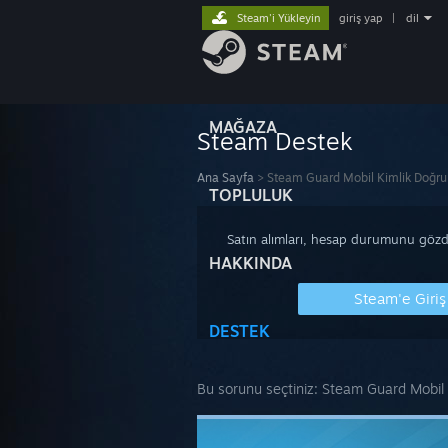
Steam'i Yükleyin
giriş yap
|
dil
MAĞAZA
Steam Destek
Ana Sayfa
>
Steam Guard Mobil Kimlik Doğrul
TOPLULUK
Satın alımları, hesap durumunu gözde
HAKKINDA
Steam'e Giriş
DESTEK
Bu sorunu seçtiniz:
Steam Guard Mobil K