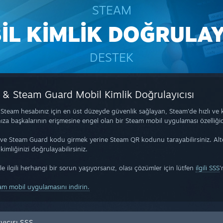
STEAM
İL KİMLİK DOĞRULAYI
DESTEK
& Steam Guard Mobil Kimlik Doğrulayıcısı
Steam hesabınız için en üst düzeyde güvenlik sağlayan, Steam'de hızlı ve 
za başkalarının erişmesine engel olan bir Steam mobil uygulaması özelliğid
e Steam Guard kodu girmek yerine Steam QR kodunu tarayabilirsiniz. Altern
imliğinizi doğrulayabilirsiniz.
e ilgili herhangi bir sorun yaşıyorsanız, olası çözümler için lütfen
ilgili SSS
'
am mobil uygulamasını indirin.
yıcısı SSS