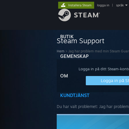
Installera Steam
logga in
|
språk
BUTIK
Steam Support
Hem
>
Jag har problem med min Steam Guard
GEMENSKAP
Logga in på ditt Steam-konto 
OM
Logga in på 
KUNDTJÄNST
Du har valt problemet:
Jag har problem