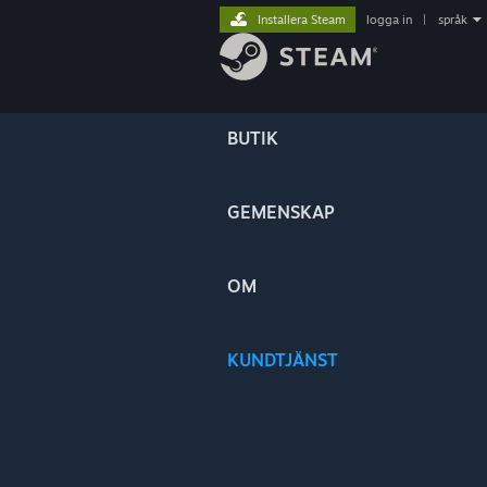
Installera Steam
logga in
|
språk
BUTIK
GEMENSKAP
OM
KUNDTJÄNST