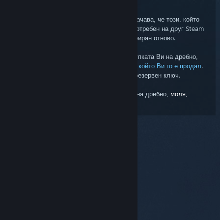
Грешка „Дублиращ се ключ“
Грешката за дублиран продуктов код означава, че този, който
опитвате да регистрирате, вече е бил употребен на друг Steam
акаунт. Ключът не може да бъде регистриран отново.
Ако сте получили дублиран ключ от покупката Ви на дребно,
ще е нужно да се свържете с търговеца, който Ви го е продал
.
Steam поддръжката не може да издаде резервен ключ.
За още информация относно ключовете на дребно,
моля,
прочетете тези ЧЗВ.
© Valve Corporation. Всички права запазени. Всички
търговски марки принадлежат на съответните им
собственици в САЩ и други страни.
Декларация за
поверителност
|
Юридическа информация
|