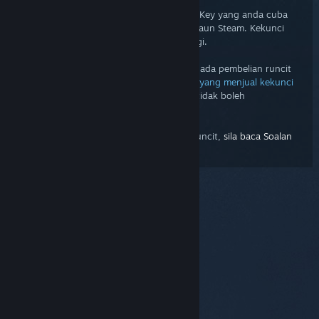
Ralat kod produk pendua bermaksud CD Key yang anda cuba
daftar sudah ditebus ke dalam sebuah akaun Steam. Kekunci
tersebut tidak boleh didaftarkan sekali lagi.
Jika anda menerima CD Key pendua daripada pembelian runcit
anda,
anda perlu menghubungi peruncit yang menjual kekunci
tersebut kepada anda
. Sokongan Steam tidak boleh
mengeluarkan CD Key pengganti.
Untuk maklumat lanjut tentang CD Key runcit,
sila baca Soalan
Lazim ini.
© Valve Corporation. Hak cipta terpelihara. Semua
tanda dagangan ialah hak milik pemilik masing-
masing di AS dan negara-negara lain.
Dasar Privasi
|