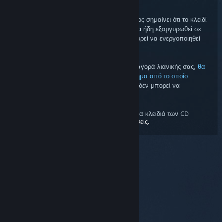
Σφάλμα διπλότυπου κλειδιού
Ένα σφάλμα διπλότυπου κωδικού προϊόντος σημαίνει ότι το κλειδί
CD που προσπαθείτε να καταχωρήσετε έχει ήδη εξαργυρωθεί σε
έναν λογαριασμό Steam. Το κλειδί δεν μπορεί να ενεργοποιηθεί
ξανά.
Εάν λάβατε διπλότυπο κλειδί CD από την αγορά λιανικής σας,
θα
χρειαστεί να επικοινωνήσετε με το κατάστημα από το οποίο
αγοράσατε το κλειδί
. Η Υποστήριξη Steam δεν μπορεί να
αντικαθιστά κλειδιά CD.
Για περισσότερες πληροφορίες σχετικά με τα κλειδιά των CD
λιανικής,
διαβάστε αυτές τις συχνές ερωτήσεις.
© Valve Corporation. Με επιφύλαξη κάθε νόμιμου
δικαιώματος. Όλα τα εμπορικά σήματα είναι ιδιοκτησία