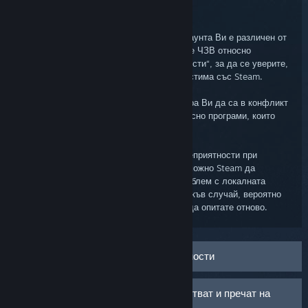
Steam клиента
Достъпът на Steam клиента до Steam акаунта Ви е различен от
този на уеб браузъра. Моля, прегледайте ЧЗВ относно
„Отстраняването на мрежови неизправности“, за да се уверите,
че мрежовата Ви конфигурация е съвместима със Steam.
Възможно е други програми на компютъра Ви да са в конфликт
със Steam. Моля, прегледайте ЧЗВ относно програми, които
може да са в конфликт със Steam.
Ако продължавате да се натъквате на неприятности при
свързването със Steam, то тогава е възможно Steam да
подлежи на профилактика, да имате проблем с локалната
мрежа или интернет доставчика Ви. В такъв случай, вероятно
ще е нужно да изчакате няколко часа и да опитате отново.
Отстраняване на мрежови неизправности
Програми, които може да възпрепятстват и пречат на