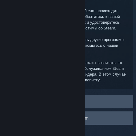
Клиент Steam
Доступ к вашему аккаунту через клиент Steam происходит
иначе, чем через браузер. Пожалуйста, обратитесь к нашей
статье об устранении сетевых неполадок и удостоверьтесь,
что параметры вашего соединения совместимы со Steam.
Кроме того, со Steam могут конфликтовать другие программы
на вашем компьютере. Пожалуйста, ознакомьтесь с нашей
статьей об этих программах.
Если проблемы с клиентом Steam продолжают возникать, то
они могут быть связаны с техническим обслуживанием Steam
или неполадками вашего интернет-провайдера. В этом случае
подождите несколько часов и повторите попытку.
Устранение сетевых неполадок
Программы, конфликтующие со Steam