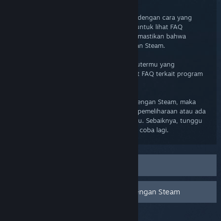
Steam Client
Steam Client mengakses akun Steam-mu dengan cara yang
berbeda dari peramban webmu. Mohon untuk lihat FAQ
Troubleshoot Koneksi Jaringan untuk memastikan bahwa
konfigurasi jaringanmu kompatibel dengan Steam.
Kemungkinan, ada program lain di komputermu yang
berbentrokan dengan Steam. Silakan lihat FAQ terkait program
yang berbentrokan dengan Steam.
Jika kamu masih belum bisa terhubung dengan Steam, maka
kemungkinan Steam sedang dalam masa pemeliharaan atau ada
kendala dengan jaringan lokal atau ISP-mu. Sebaiknya, tunggu
selama beberapa jam terlebih dahulu dan coba lagi.
Troubleshoot Koneksi Jaringan
Program yang dapat Berbentrokan dengan Steam