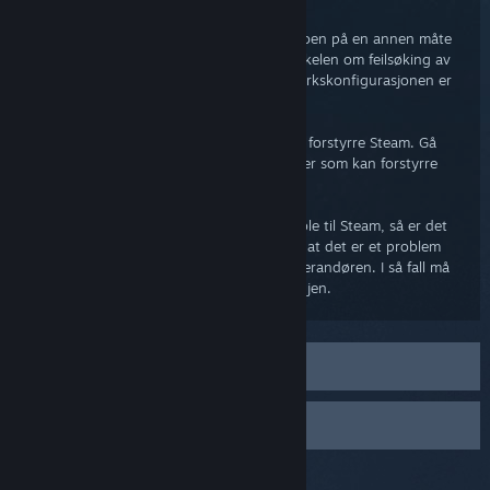
Steam-klienten
Steam-klienten får tilgang til Steam-kontoen på en annen måte
enn nettleseren. Gå gjerne gjennom artikkelen om feilsøking av
nettverkstilkoblingen for å sikre at nettverkskonfigurasjonen er
kompatibel med Steam.
Andre programmer på datamaskinen kan forstyrre Steam. Gå
gjerne gjennom artikkelen om programmer som kan forstyrre
Steam.
Hvis du fortsatt har problemer med å koble til Steam, så er det
mulig at Steam er under vedlikehold eller at det er et problem
med ditt lokale nettverk eller internettleverandøren. I så fall må
du kanskje vente et par timer og prøve igjen.
Feilsøking av nettverkstilkoblingen
Programmer som kan forstyrre Steam