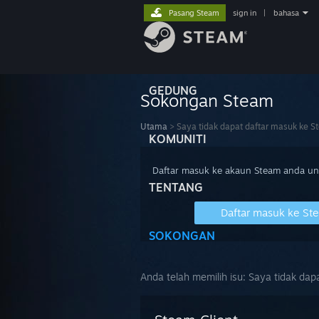
Pasang Steam
sign in
|
bahasa
GEDUNG
Sokongan Steam
Utama
>
Saya tidak dapat daftar masuk ke S
KOMUNITI
Daftar masuk ke akaun Steam anda u
TENTANG
Daftar masuk ke St
SOKONGAN
Anda telah memilih isu:
Saya tidak dap