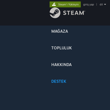
Steam'i Yükleyin
giriş yap
|
dil
MAĞAZA
TOPLULUK
HAKKINDA
DESTEK