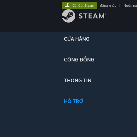
Cài đặt Steam
đăng nhập
|
Ngôn n
CỬA HÀNG
CỘNG ĐỒNG
THÔNG TIN
HỖ TRỢ