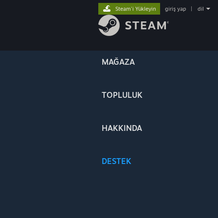
Steam'i Yükleyin
giriş yap
|
dil
MAĞAZA
TOPLULUK
HAKKINDA
DESTEK