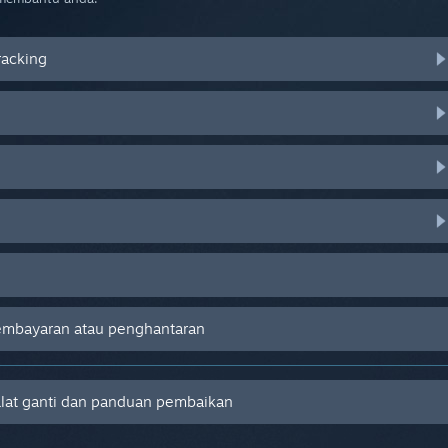
racking
embayaran atau penghantaran
alat ganti dan panduan pembaikan