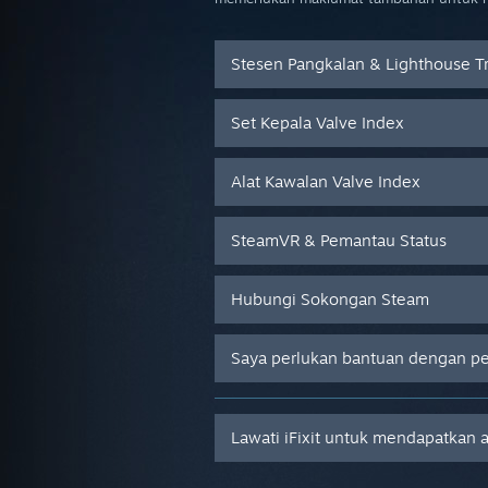
Stesen Pangkalan & Lighthouse T
Set Kepala Valve Index
Alat Kawalan Valve Index
SteamVR & Pemantau Status
Hubungi Sokongan Steam
Saya perlukan bantuan dengan p
Lawati iFixit untuk mendapatkan 