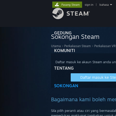
Pasang Steam
sign in
|
bahasa
GEDUNG
Sokongan Steam
Utama
>
Perkakasan Steam
>
Perkakasan VR
KOMUNITI
Daftar masuk ke akaun Steam anda u
TENTANG
Daftar masuk ke St
SOKONGAN
Bagaimana kami boleh m
Sila pilih peranti atau ciri yang bermas
memerlukan maklumat tambahan untuk 