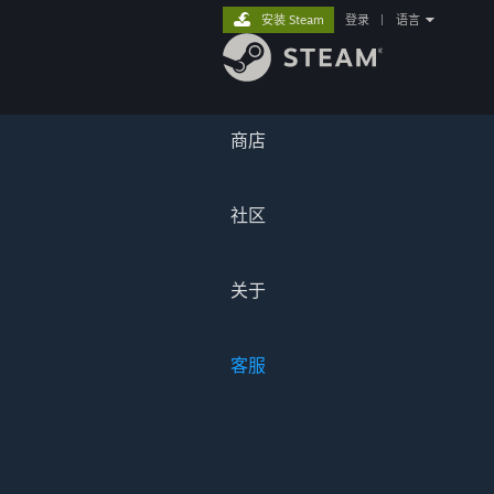
安装 Steam
登录
|
语言
商店
社区
关于
客服