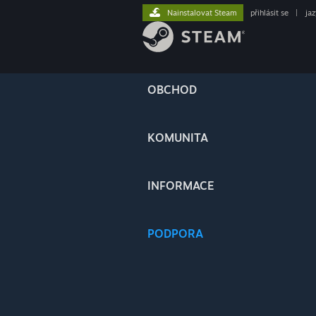
Nainstalovat Steam
přihlásit se
|
ja
OBCHOD
KOMUNITA
INFORMACE
PODPORA