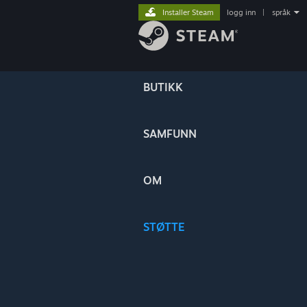
Installer Steam
logg inn
|
språk
BUTIKK
SAMFUNN
OM
STØTTE