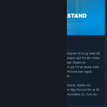
STEAM
BIG PICTURE-TILSTAND
SUPPORT
Bic Picture-tilstand
Big Picture er en Steam-tilstand, der er designet til brug med dit
TV og din spilcontroller, så du kan nyde Steam-spil fra din sofas
bekvemmelighed. Med blot ét knaptryk viser Steam en
nydesignet brugergrænseflade i fuldskærm på TV'et skabt med
henblik på læsbarhed og interaktion. Big Picture kan også
bruges på din sædvanlige computerskærm.
Hvis du har problemer med Big Picture-tilstand, bedes du
gennemgå vores ofte stillede spørgsmål om Big Picture for at få
mere information. Du er velkommen til at kontakte os, hvis du
har flere spørgsmål.