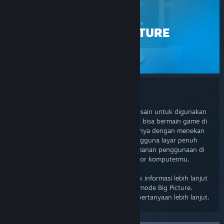
STEAM
MODE BIG PICTURE
BANTUAN
Mode Big Picture
Big Picture adalah mode Steam yang didesain untuk digunakan
di TV dan kontroler game sehingga kamu bisa bermain game di
Steam sambil duduk di ruang tengah. Hanya dengan menekan
satu, Steam menampilkan antarmuka pengguna layar penuh
yang sudah didesain ulang untuk kenyamanan penggunaan di
TV. Ini juga bisa digunakan di layar monitor komputermu.
Silakan lihat Q&A terkait Big Picture untuk informasi lebih lanjut
jika kamu mendapatkan kendala dengan mode Big Picture.
Silakan hubungi kami jika kamu memiliki pertanyaan lebih lanjut.