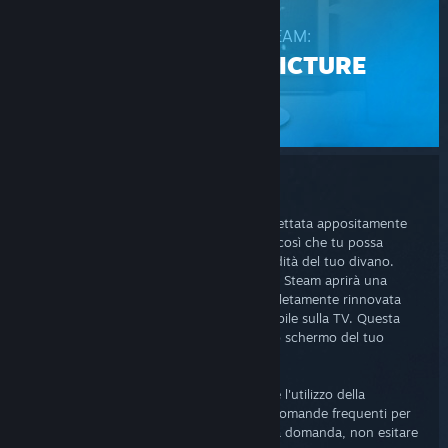
ASSISTENZA DI STEAM:
MODALITÀ BIG PICTURE
Modalità Big Picture
Big Picture è una modalità di Steam progettata appositamente
per essere utilizzata con TV e controller, così che tu possa
goderti i tuoi giochi di Steam dalla comodità del tuo divano.
Con la semplice pressione di un pulsante, Steam aprirà una
nuova interfaccia a schermo intero completamente rinnovata
per essere più chiara e facilmente utilizzabile sulla TV. Questa
modalità può anche essere utilizzata sullo schermo del tuo
computer.
Se stai riscontrando dei problemi durante l'utilizzo della
modalità Big Picture, consulta le nostre domande frequenti per
ulteriori informazioni. Se hai qualche altra domanda, non esitare