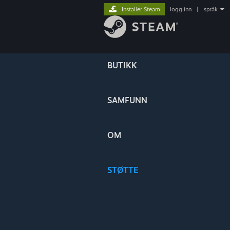
Installer Steam
logg inn
|
språk
BUTIKK
SAMFUNN
OM
STØTTE