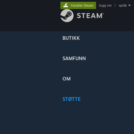
Installer Steam
logg inn
|
språk
BUTIKK
SAMFUNN
OM
STØTTE